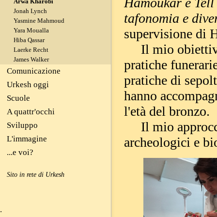
Hamoukar e Tell 
Arwa Kharobi
Jonah Lynch
tafonomia e diver
Yasmine Mahmoud
supervisione di 
Yara Moualla
Hiba Qassar
Il mio obiettivo 
Laerke Recht
James Walker
pratiche funerarie
Comunicazione
pratiche di sepol
Urkesh oggi
hanno accompagna
Scuole
l'età del bronzo.
A quattr'occhi
Il mio approcci
Sviluppo
L'immagine
archeologici e bi
...e voi?
Sito in rete di Urkesh
.