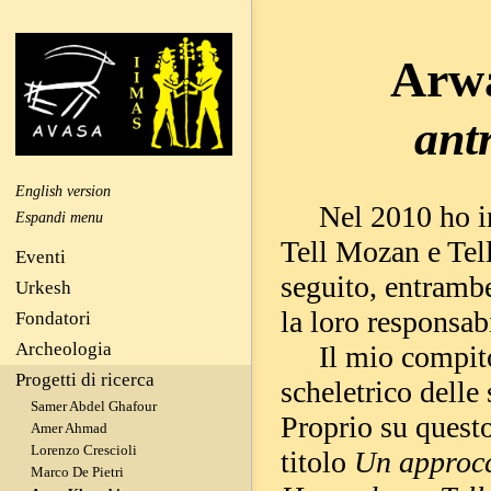
Arw
antr
English version
Nel 2010 ho iniz
Tell Mozan e Tell
Eventi
seguito, entramb
Urkesh
la loro responsabi
Fondatori
Archeologia
Il mio compito e
Progetti di ricerca
scheletrico delle
Samer Abdel Ghafour
Proprio su questo
Amer Ahmad
Lorenzo Crescioli
titolo
Un approcc
Marco De Pietri