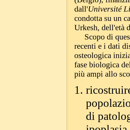
dall'
Université L
condotta su un c
Urkesh, dell'età 
Scopo di questa 
recenti e i dati d
osteologica inizi
fase biologica de
più ampi allo sco
ricostruir
popolazio
di patolo
ipoplasia