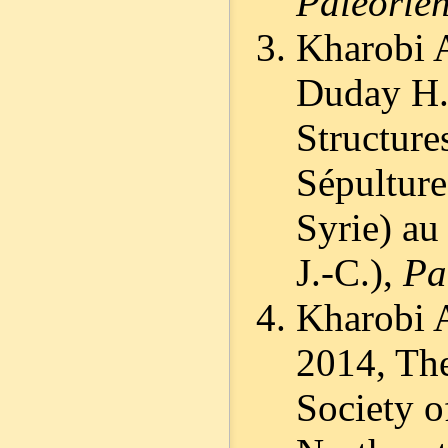
Paléorien
Kharobi A
Duday H.,
Structure
Sépulture
Syrie) a
J.-C.),
Pa
Kharobi A
2014, The
Society o