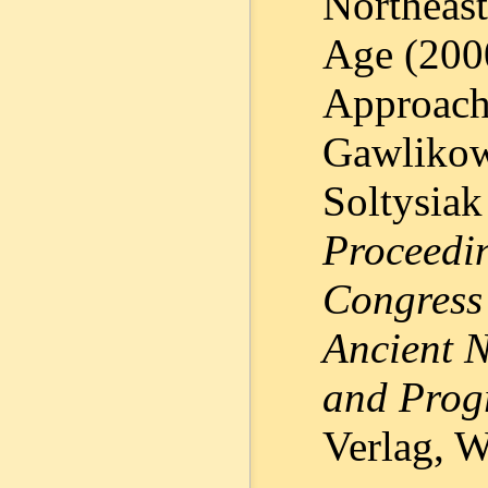
Northeast
Age (200
Approach.
Gawlikows
Soltysiak
Proceedin
Congress 
Ancient N
and Prog
Verlag, 