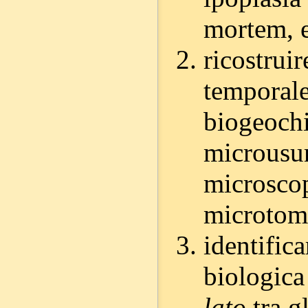
mortem, e
ricostruir
temporale
biogeochi
microusur
microscop
microtomo
identific
biologica
lato
tra gl