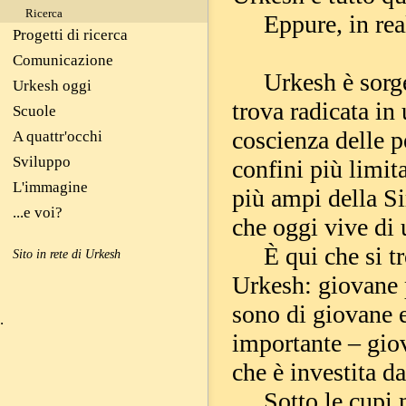
Ricerca
Eppure, in realt
Progetti di ricerca
Comunicazione
Urkesh è sorgent
Urkesh oggi
trova radicata in
Scuole
coscienza delle p
A quattr'occhi
Sviluppo
confini più limit
L'immagine
più ampi della Sir
...e voi?
che oggi vive di 
È qui che si tro
Sito in rete di Urkesh
Urkesh: giovane p
sono di giovane e
.
importante – giov
che è investita d
Sotto le cupi nu