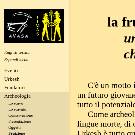
la f
una 
che
English version
Eventi
Urkesh
C'è un motto in
Fondatori
un futuro giovan
Archeologia
tutto il potenzia
Lo scavo
Lo scavato
Come archeologi,
Conservazione
Presentazione
lingue morte, di 
Oggetti
Urkesh è tutto qu
Fruizione