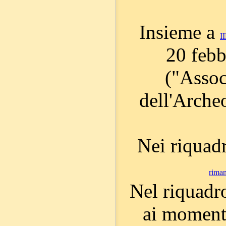
Insieme a
I
20 febb
("Assoc
dell'Archeo
Nei riquadri
riman
Nel riquadr
ai momenti