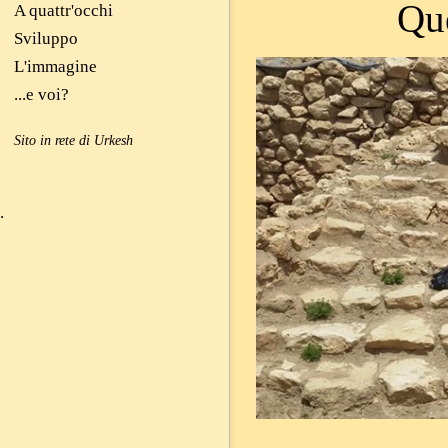
Que
A quattr'occhi
Sviluppo
L'immagine
...e voi?
Sito in rete di Urkesh
.