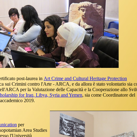
ificato post-laurea in
Art Crime and Cultural Heritage Protection
ca sui Crimini contro l'Arte - ARCA, e da allora è stato volontario sia 
ell'ARCA per la Valutazione delle Capacità e la Cooperazione allo Svi
olarship for Iraq, Libya, Syria and Yemen
, sia come Coordinatore del
 accademico 2019.
unication
per
Mesopotamian Area Studies
sso l'Università