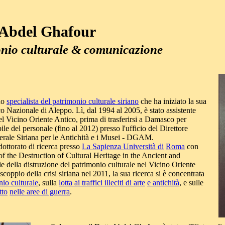
Abdel Ghafour
nio culturale & comunicazione
no
specialista del patrimonio culturale siriano
che ha iniziato la sua
 Nazionale di Aleppo. Lì, dal 1994 al 2005, è stato assistente
el Vicino Oriente Antico, prima di trasferirsi a Damasco per
bile del personale (fino al 2012) presso l'ufficio del Direttore
rale Siriana per le Antichità e i Musei - DGAM.
ttorato di ricerca presso
La Sapienza Università di
Roma
con
 of the Destruction of Cultural Heritage in the Ancient and
 della distruzione del patrimonio culturale nel Vicino Oriente
coppio della crisi siriana nel 2011, la sua ricerca si è concentrata
nio culturale
, sulla
lotta ai traffici illeciti di arte
e antichità
, e sulle
tto
nelle aree di guerra
.