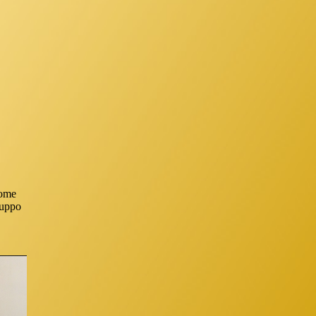
come
luppo