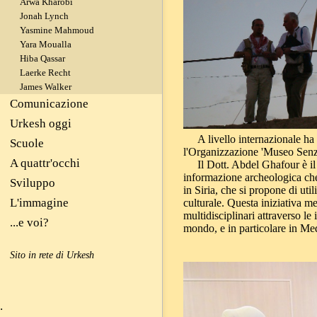
Arwa Kharobi
Jonah Lynch
Yasmine Mahmoud
Yara Moualla
Hiba Qassar
Laerke Recht
James Walker
Comunicazione
Urkesh oggi
A livello internazionale ha p
Scuole
l'Organizzazione 'Museo Senza
A quattr'occhi
Il Dott. Abdel Ghafour è il
informazione archeologica ch
Sviluppo
in Siria, che si propone di ut
L'immagine
culturale. Questa iniziativa m
multidisciplinari attraverso le
...e voi?
mondo, e in particolare in Me
Sito in rete di Urkesh
.