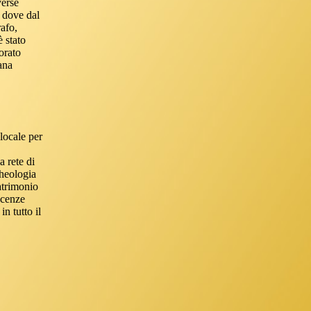
verse
h dove dal
rafo,
 stato
orato
ana
locale per
la rete di
heologia
atrimonio
scenze
n tutto il