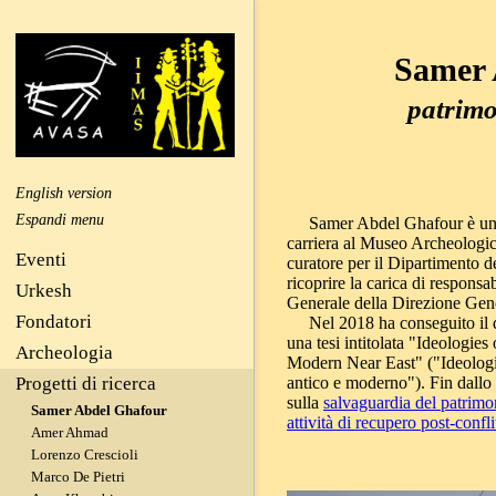
Samer 
patrimo
English version
Samer Abdel Ghafour è u
carriera al Museo Archeologico
Eventi
curatore per il Dipartimento d
ricoprire la carica di responsa
Urkesh
Generale della Direzione Gene
Fondatori
Nel 2018 ha conseguito il do
una tesi intitolata "Ideologies
Archeologia
Modern Near East" ("Ideologie
Progetti di ricerca
antico e moderno"). Fin dallo s
sulla
salvaguardia del patrimo
Samer Abdel Ghafour
attività di recupero post-confli
Amer Ahmad
Lorenzo Crescioli
Marco De Pietri