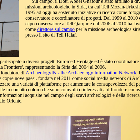
Sul campo, il Dott. Abdel Ghafour è stato affiliato a di
missioni archeologiche in Siria, tra cui Tell Mozan/Urkes
1995 ad oggi ha sostenuto iniziative di ricerca come fotog
conservatore e coordinatore di progetti. Dal 1999 al 2010 è
capo conservatore a Tell Qarqur e dal 2006 al 2010 ha lav
come
direttore sul campo
per la missione archeologica siri
presso il sito di Tell Halaf.
artecipato a diversi progetti Euromed Heritage ed è stato coordinatore 
 Frontiere', rappresentando la Siria dal 2004 al 2006.
 fondatore di
ArchaeologyIN - the Archaeology Information Network
, 
e copre nove paesi, fondata nel 2011 come social media network di Arc
ilizzare una varietà di piattaforme per aumentare la consapevolezza del p
ette in contatto coloro che sono coinvolti o interessati a diffondere cono
 informazioni acquisite nel campo degli scavi archeologici e della ricerca i
dio Oriente.